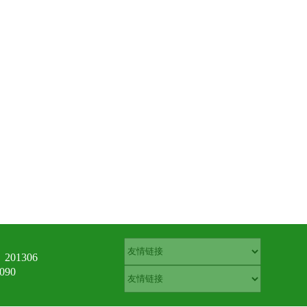
01306
90