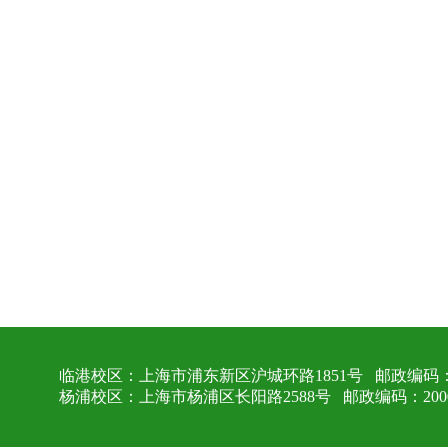
临港校区：上海市浦东新区沪城环路1851号 邮政编码：2
杨浦校区：上海市杨浦区长阳路2588号 邮政编码：2000