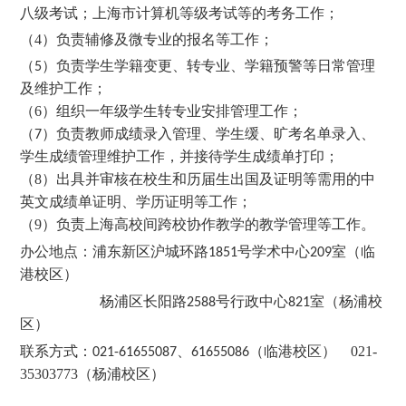
八级考试；上海市计算机等级考试等的考务工作；
（4
）负责辅修及微专业的报名等工作；
（
）负责学生学籍变更、转专业、学籍预警等日常管理
5
及维护工作；
（6
）组织一年级学生转专业安排管理工作；
（
）负责教师成绩录入管理、学生缓、旷考名单录入、
7
学生成绩管理维护工作，并接待学生成绩单打印；
（8
）出具并审核在校生和历届生出国及证明等需用的中
英文成绩单证明、学历证明等工作；
（9
）负责上海高校间跨校协作教学的教学管理等工作。
办公地点：
浦东新区沪城环路
号学术中心
室（临
1851
209
港校区）
杨浦区长阳路
号行政中心
室（杨浦校
2588
821
区）
联系方式：
（临港校区） 021-
021-61655087
、61655086
35303773
（杨浦校区）