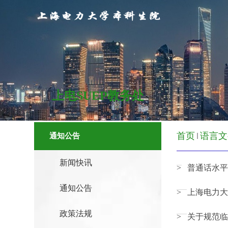
上电SUEP教务处
首页
语言文
通知公告
新闻快讯
> 普通话水
通知公告
> 上海电力
政策法规
> 关于规范