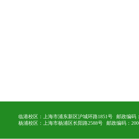
临港校区：上海市浦东新区沪城环路1851号 邮政编码：2
杨浦校区：上海市杨浦区长阳路2588号 邮政编码：2000