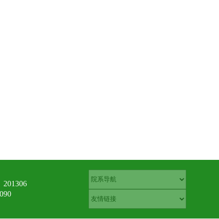
01306
90